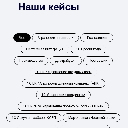
Наши кейсы
Все
Агропромышленность
IT-консалтинг
Системная интеграция
1С-Проект года
Производство
Дистрибуция
Поставщик
1С:ERP Управление предприятием
1С:ERP Агропромышленный комплекс (АПК)
1С:Управление холдингом
1С:ERP+PM Управление проектной организацией
1С:Документооборот КОРП
Маркировка «Честный знак»