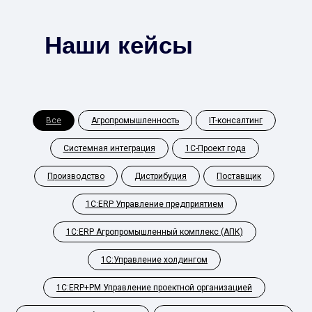
Наши кейсы
Все
Агропромышленность
IT-консалтинг
Системная интеграция
1С-Проект года
Производство
Дистрибуция
Поставщик
1С:ERP Управление предприятием
1С:ERP Агропромышленный комплекс (АПК)
1С:Управление холдингом
1С:ERP+PM Управление проектной организацией