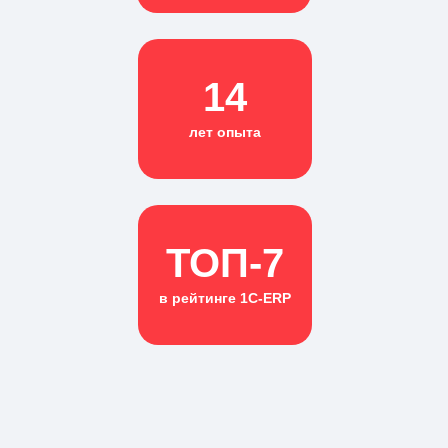
14
лет опыта
ТОП-7
в рейтинге 1С-ERP