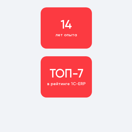
14
лет опыта
ТОП-7
в рейтинге 1С-ERP