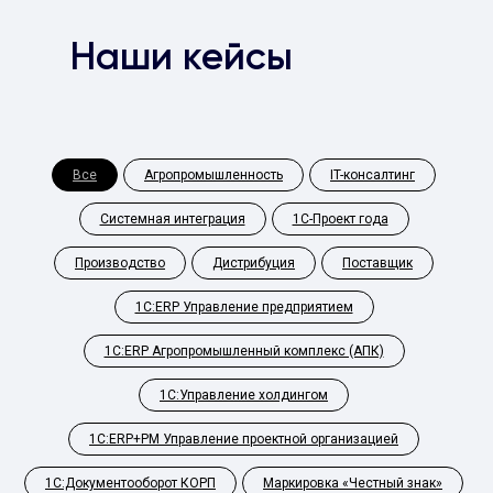
Наши кейсы
Все
Агропромышленность
IT-консалтинг
Системная интеграция
1С-Проект года
Производство
Дистрибуция
Поставщик
1С:ERP Управление предприятием
1С:ERP Агропромышленный комплекс (АПК)
1С:Управление холдингом
1С:ERP+PM Управление проектной организацией
1С:Документооборот КОРП
Маркировка «Честный знак»