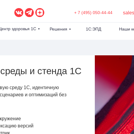
sale
+ 7 (495) 050-44-44
Центр здоровья 1С
Решения
1С:ЭПД
Наши к
 среды и стенда 1С
вую среду 1С, идентичную
 сценариев и оптимизаций без
окружение
иксацию версий
етрик