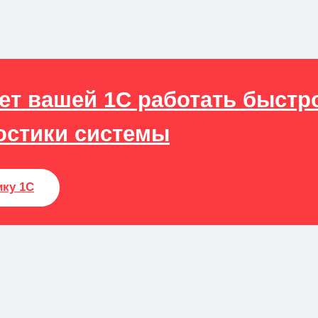
ает вашей 1С работать быстр
остики системы
ику 1С