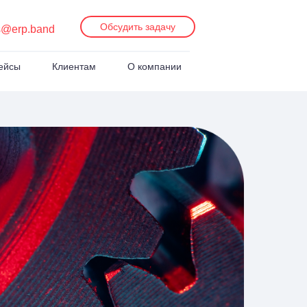
Обсудить задачу
s@erp.band
ейсы
Клиентам
О компании