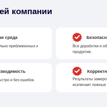
шей компании
ая среда
Безопасн
ально приближенных к
Все доработки и о
продуктив.
изводимость
Корректн
Результаты замеро
ыстро и без ошибок.
исключает ложные