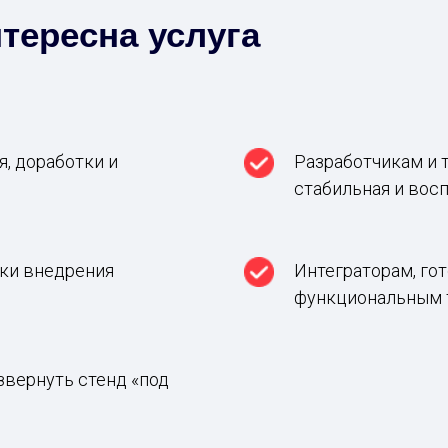
тересна услуга
, доработки и
Разработчикам и 
стабильная и вос
ски внедрения
Интеграторам, го
функциональным 
звернуть стенд «под