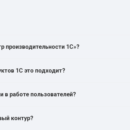
тр производительности 1С»?
уктов 1С это подходит?
ои в работе пользователей?
вый контур?