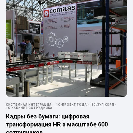
СИСТЕМНАЯ ИНТЕГРАЦИЯ
1С-ПРОЕКТ ГОДА
1С:ЗУП КОРП
1С:КАБИНЕТ СОТРУДНИКА
Кадры без бумаги: цифровая
трансформация HR в масштабе 600
сотрудников