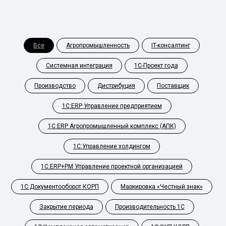
Все
Агропромышленность
IT-консалтинг
Системная интеграция
1С-Проект года
Производство
Дистрибуция
Поставщик
1С:ERP Управление предприятием
1С:ERP Агропромышленный комплекс (АПК)
1С:Управление холдингом
1С:ERP+PM Управление проектной организацией
1С:Документооборот КОРП
Маркировка «Честный знак»
Закрытие периода
Производительность 1С