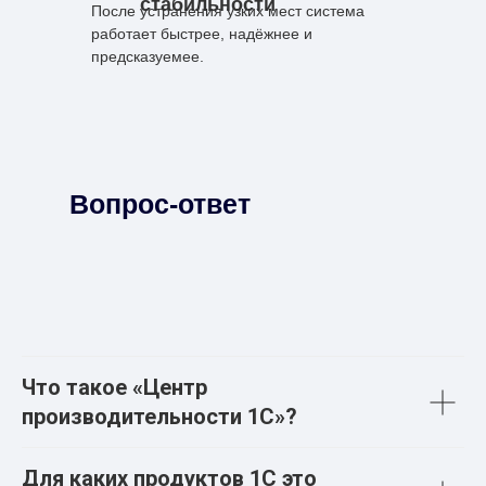
стабильности
После устранения узких мест система
работает быстрее, надёжнее и
предсказуемее.
Вопрос-ответ
Что такое «Центр
производительности 1С»?
Для каких продуктов 1С это