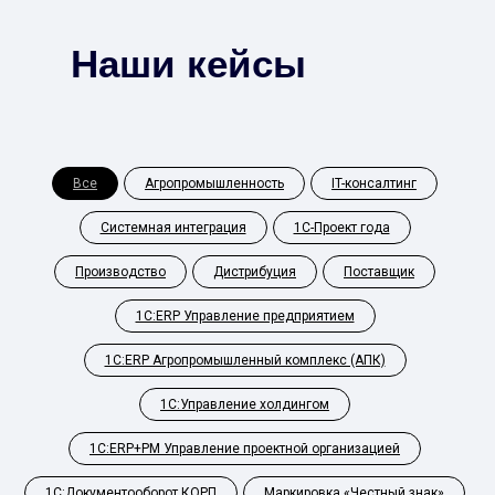
Наши кейсы
Все
Агропромышленность
IT-консалтинг
Системная интеграция
1С-Проект года
Производство
Дистрибуция
Поставщик
1С:ERP Управление предприятием
1С:ERP Агропромышленный комплекс (АПК)
1С:Управление холдингом
1С:ERP+PM Управление проектной организацией
1С:Документооборот КОРП
Маркировка «Честный знак»