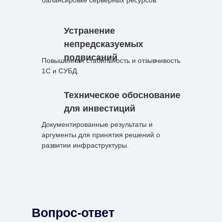
балансировке серверных ресурсов.
Устранение
непредсказуемых
подвисаний
Повышенная стабильность и отзывчивость
1С и СУБД.
Техническое обоснование
для инвестиций
Документированные результаты и
аргументы для принятия решений о
развитии инфраструктуры.
Вопрос-ответ