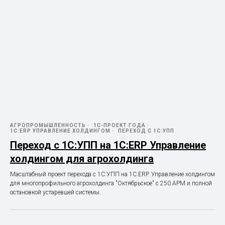
АГРОПРОМЫШЛЕННОСТЬ
1С-ПРОЕКТ ГОДА
1С:ERP УПРАВЛЕНИЕ ХОЛДИНГОМ
ПЕРЕХОД С 1С:УПП
Переход с 1С:УПП на 1С:ERP Управление
холдингом для агрохолдинга
Масштабный проект перехода с 1С:УПП на 1С:ERP. Управление холдингом
для многопрофильного агрохолдинга "Октябрьское" с 250 АРМ и полной
остановкой устаревшей системы.