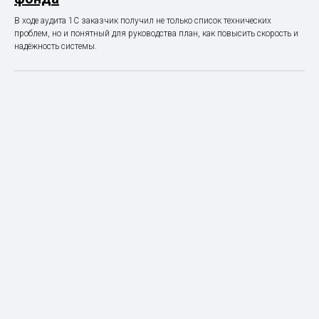
В ходе аудита 1С заказчик получил не только список технических
проблем, но и понятный для руководства план, как повысить скорость и
надёжность системы.