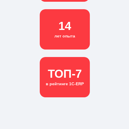
14
лет опыта
ТОП-7
в рейтинге 1С-ERP